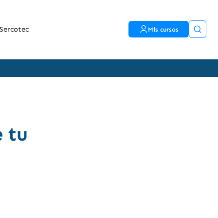
Sercotec
Mis cursos
 tu