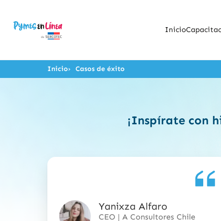
Inicio
Capacitac
Inicio
Casos de éxito
¡Inspírate con h
Yanixza Alfaro
5
CEO | A Consultores Chile
de