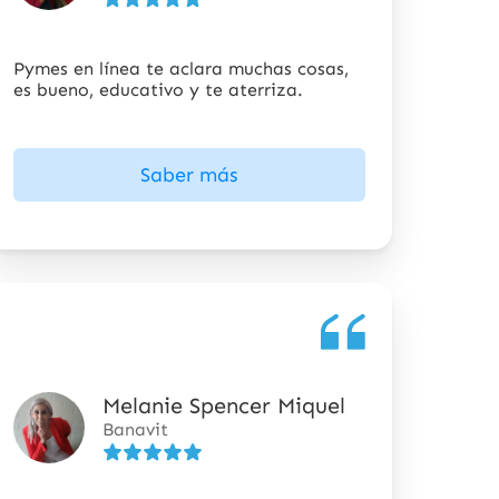
5
estrellas
Pymes en línea te aclara muchas cosas,
es bueno, educativo y te aterriza.
Saber más
Melanie Spencer Miquel
5
Banavit
de
5
estrellas