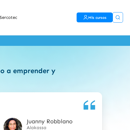
Sercotec
Mis cursos
ido a emprender y
Juanny Robbiano
5
Alakassa
de