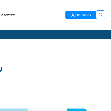
Sercotec
Mis cursos
u