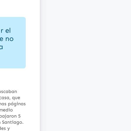
r el
e no
a
buscaban
casa, que
unas páginas
 medio
bajaron 5
n Santiago.
des y