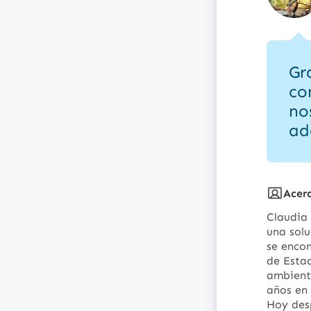
Gr
co
no
ad
Acer
Claudia
una solu
se encon
de Esta
ambient
años en 
Hoy des