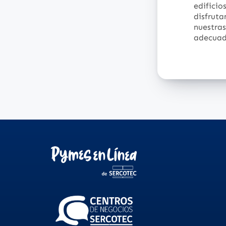
edificio
disfrut
nuestra
adecuad