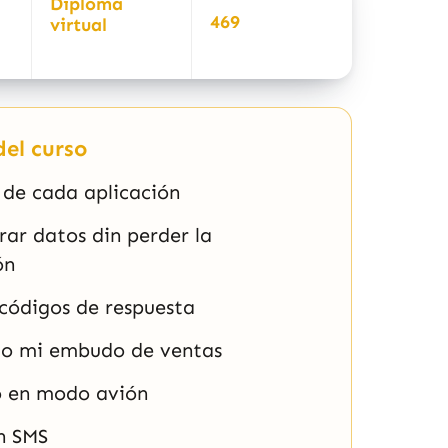
Diploma
469
virtual
el curso
 de cada aplicación
ar datos din perder la
ón
códigos de respuesta
o mi embudo de ventas
 en modo avión
n SMS