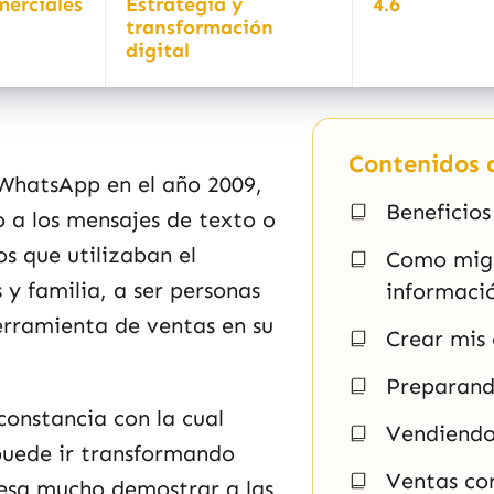
merciales
Estrategia y
4.6
transformación
digital
Contenidos d
 WhatsApp en el año 2009,
Beneficios
 a los mensajes de texto o
s que utilizaban el
Como migr
y familia, a ser personas
informaci
erramienta de ventas en su
Crear mis 
Preparand
constancia con la cual
Vendiendo
puede ir transformando
Ventas co
resa mucho demostrar a las