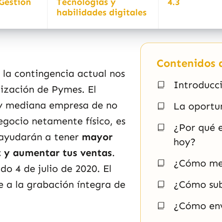
Gestión
Tecnologías y
4.3
habilidades digitales
Contenidos d
 la contingencia actual nos
Introducc
lización de Pymes. El
a y mediana empresa de no
La oportu
egocio netamente físico, es
¿Por qué 
 ayudarán a tener
mayor
hoy?
et y aumentar tus ventas
.
¿Cómo me 
do 4 de julio de 2020. El
 a la grabación íntegra de
¿Cómo sub
¿Cómo env