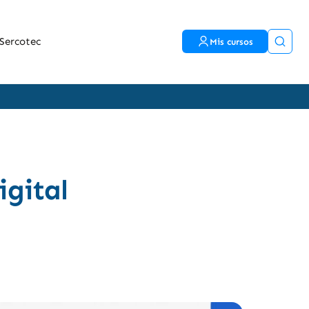
Sercotec
Mis cursos
igital